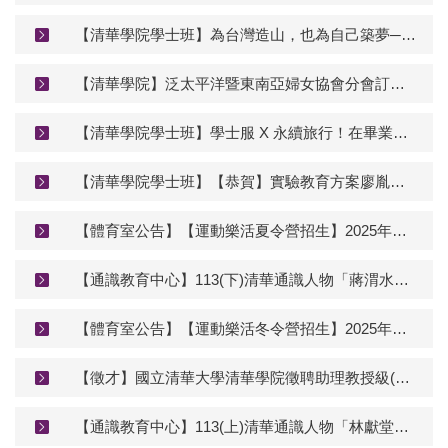
【清華學院學士班】為台灣造山，也為自己築夢──實驗教育鄭泰然以空拍創作走進紀錄片《造山者》的世界
【清華學院】泛太平洋暨東南亞婦女協會分會訂於 114 年 8 月21 日~22 日辦理 「2025 PPSEAWA青年培力講習改變世界就要這 Young(V II)一『蓄勢待發 翱翔國際』」，請同學踴躍參加。
【清華學院學士班】學士服 X 永續旅行！在畢業快門間，看見地方文化與永續價值
【清華學院學士班】【恭賀】實驗教育方案廖胤菘同學榮獲畢業生雙項榮譽
【體育室公告】【運動樂活夏令營招生】2025年清華大學_運動樂活夏令營 簡章&報名
【通識教育中心】113(下)清華通識人物「蔣渭水」系列演講
【體育室公告】【運動樂活冬令營招生】2025年清華大學_運動樂活冬令營 簡章&報名
【徵才】國立清華大學清華學院徵聘助理教授級(含)以上專任實務教師1名[拳擊術科專長]
【通識教育中心】113(上)清華通識人物「林獻堂」系列演講