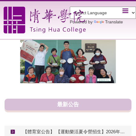
跳
到
主
Powered by
Translate
要
內
容
區
最新公告
【體育室公告】 【運動樂活夏令營招生】2026年清華大學_運動樂活夏令營 簡章&報名