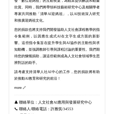
發「數位迎媽祖」的互動長桌，為觀眾提供解說和動畫
欣賞。同時，我們將帶領科技藝術研究中心及相關學者
專家共同推動「清華
AI
迎媽祖」，以
AI
技術深入研究
和推廣迎媽祖文化。
您的捐款也將支持我們開發協助人文社會課程教學的指
令集範例，以因應生成式
AI
在文字生成方面的新影
響。這些指令集旨在提升學生與
AI
協作的主動性與求
知動機，並強調教師引導與課程討論的重要性。我們期
待您的慷慨捐助，讓這些範例成為人文社會領域學生思
辨對話的助手。
請考慮支持清華人社
AI
中心的工作，您的捐款將有助
於推動
AI
教育和研究的前沿！
more 🔗
👤 聯絡
單位
：
人文社會
AI
應用與發展研究中心
📞
聯絡人
/
聯絡電話：
許雅筑
/34553