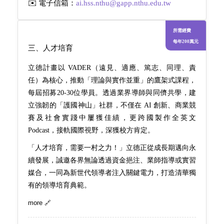
✉️ 電子信箱：
ai.hss.nthu@gapp.nthu.edu.tw
所需經費
每年200萬元
三、
人才培育
立德計畫以
VADER
（遠見、適應、篤志、同理、責
任）為核心，推動「理論與實作並重」的鷹架式課程，
每屆招募
20-30
位學員。透過業界導師與同儕共學，建
立強韌的「護國神山」社群，不僅在
AI
創新、商業競
賽及社會實踐中屢獲佳績，更跨國製作全英文
Podcast
，接軌國際視野，深獲校方肯定。
「人才培育，需要一村之力！」立德正從成長期邁向永
續發展，誠邀各界無論透過資金挹注、業師指導或實習
媒合，一同為新世代領導者注入關鍵電力，打造清華獨
有的領導培育典範。
more 🔗