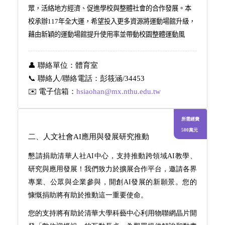
眾，活絡地方經濟、促進學校與整體社會的合作發展。本
校承辦
117
年全大運，希望投入更多資源將運動場館升級，
藉由新穎的運動場館提升使用率並帶動校園整體運動風
氣。此外，結合跨單位的合作，如運科中心、藝術學院、
公共事務組等，將凸顯本校多元發展之特色。
👤 聯絡
單位
：
體育室
📞
聯絡人
/
聯絡電話：
彭筱涵/
34453
✉️ 電子信箱：
hsiaohan@mx.nthu.edu.tw
所需經費
500萬元
二、人文社會
AI
應用與發展研究推動
懇請捐助清華人社
AI
中心，支持推動跨領域
AI
教學、
研究與應用發展！我們致力於擴展合作平台，邀請各界
專業、公眾與企業參與，開創
AI
發展的新願景。您的
慷慨捐助將有助於推動這一重要使命。
您的支持將有助於清華大學科藝中心利用物聯網晶片開